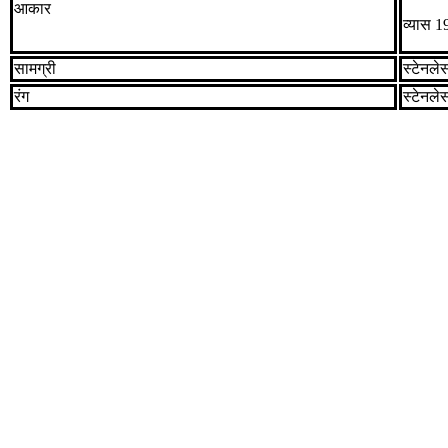
आकार
व्यास 1
सामग्री
स्टेनले
रंग
स्टेनलेस