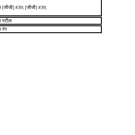
9 [जीजी] #39; [जीजी] #39;
स स्टील
 रंग