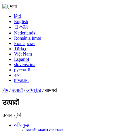
भाषा
हिंदी
English
日本語
Nederlands
România limbi
Български
Türkçe
Việt Nam
Español
slovenščina
русский
বাংলা
hrvatski
होम
/
उत्पादों
/
अग्निकुंड
/ सामग्री
उत्पादों
उत्पाद श्रेणी
अग्निकुंड
लकड़ी जलाने का चूल्हा