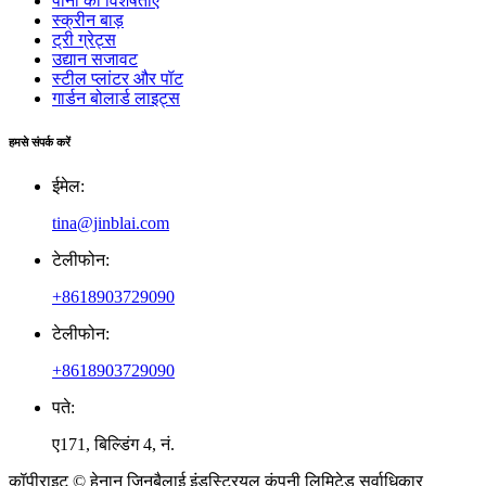
पानी की विशेषताएं
स्क्रीन बाड़
ट्री ग्रेट्स
उद्यान सजावट
स्टील प्लांटर और पॉट
गार्डन बोलार्ड लाइट्स
हमसे संपर्क करें
ईमेल:
tina@jinblai.com
टेलीफोन:
+8618903729090
टेलीफोन:
+8618903729090
पते:
ए171, बिल्डिंग 4, नं.
कॉपीराइट © हेनान जिनबैलाई इंडस्ट्रियल कंपनी लिमिटेड सर्वाधिकार