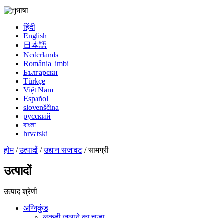
भाषा
हिंदी
English
日本語
Nederlands
România limbi
Български
Türkçe
Việt Nam
Español
slovenščina
русский
বাংলা
hrvatski
होम
/
उत्पादों
/
उद्यान सजावट
/ सामग्री
उत्पादों
उत्पाद श्रेणी
अग्निकुंड
लकड़ी जलाने का चूल्हा